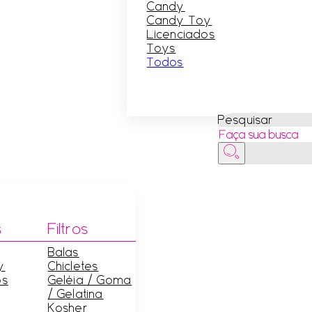
Candy
Candy Toy
Licenciados
Toys
Todos
Pesquisar
s
Filtros
Balas
y
Chicletes
os
Geléia / Goma
/ Gelatina
Kosher