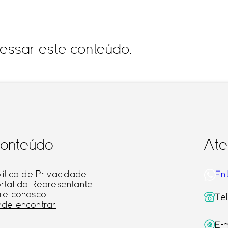
essar este conteúdo.
onteúdo
Ate
lítica de Privacidade
En
rtal do Representante
le conosco
Te
de encontrar
E-