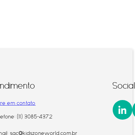
ndimento
Socia
tre em contato
Linke
lefone: (11) 3085-4372
mail: sac@kidszoneworld.com.br