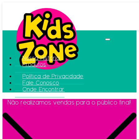
Nossa História
Produtos
Política de Privacidade
Fale Conosco
Onde Encontrar
Não realizamos vendas para o público final!