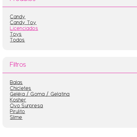
Candy
Candy Toy
Licenciados
Toys
Todos
Filtros
Balas
Chicletes
Geléia / Goma / Gelatina
Kosher
Ovo Surpresa
Pirulito
Slime