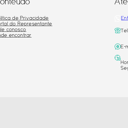
onteúdo
Ate
lítica de Privacidade
En
rtal do Representante
le conosco
Te
de encontrar
E-
Ho
Se