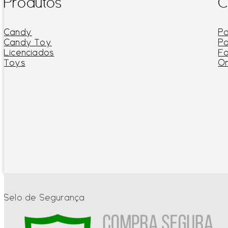
Produtos
C
Candy
Po
Candy Toy
Po
Licenciados
Fa
Toys
On
Selo de Segurança