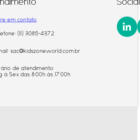
ndimento
Socia
tre em contato
Linke
lefone: (11) 3085-4372
mail: sac@kidszoneworld.com.br
rário de atendimento:
g à Sex das 8:00h às 17:00h