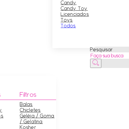
Candy
Candy Toy
Licenciados
Toys
Todos
Pesquisar
s
Filtros
Balas
y
Chicletes
os
Geléia / Goma
/ Gelatina
Kosher