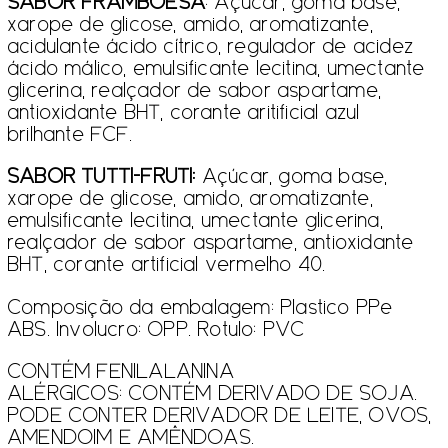
SABOR FRAMBOESA
: Açúcar, goma base,
xarope de glicose, amido, aromatizante,
acidulante ácido cítrico, regulador de acidez
ácido málico, emulsificante lecitina, umectante
glicerina, realçador de sabor aspartame,
antioxidante BHT, corante aritificial azul
brilhante FCF.
SABOR TUTTI-FRUTI:
Açúcar, goma base,
xarope de glicose, amido, aromatizante,
emulsificante lecitina, umectante glicerina,
realçador de sabor aspartame, antioxidante
BHT, corante artificial vermelho 40.
Composição da embalagem: Plastico PPe
ABS. Involucro: OPP. Rotulo: PVC
CONTÉM FENILALANINA
ALÉRGICOS: CONTÉM DERIVADO DE SOJA.
PODE CONTER DERIVADOR DE LEITE, OVOS,
AMENDOIM E AMÊNDOAS.