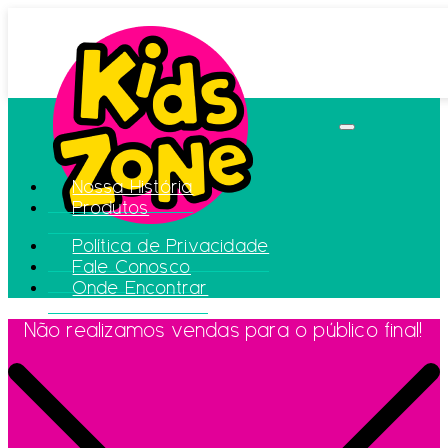
Nossa História
Produtos
Política de Privacidade
Fale Conosco
Onde Encontrar
Não realizamos vendas para o público final!