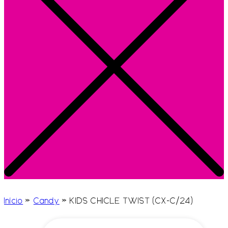
Início
»
Candy
»
KIDS CHICLE TWIST (CX-C/24)