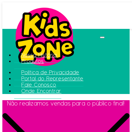
Nossa História
Produtos
Política de Privacidade
Portal do Representante
Fale Conosco
Onde Encontrar
Não realizamos vendas para o público final!