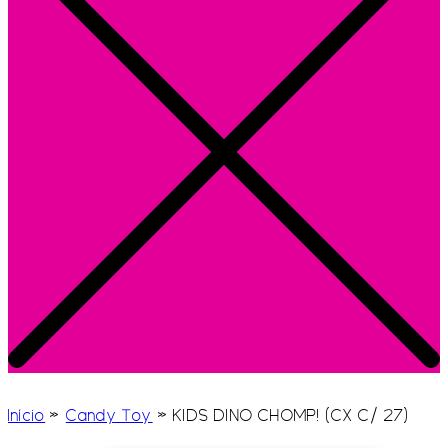
Início
»
Candy Toy
»
KIDS DINO CHOMP! (CX C/ 27)