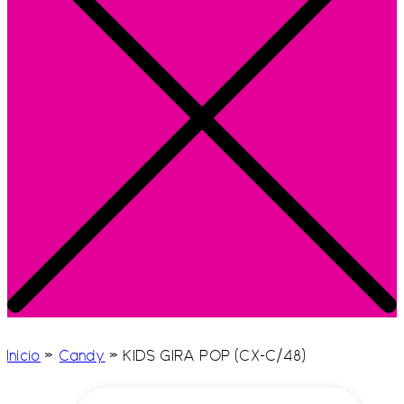
Início
»
Candy
»
KIDS GIRA POP (CX-C/48)