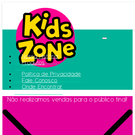
Nossa História
Produtos
Política de Privacidade
Fale Conosco
Onde Encontrar
Não realizamos vendas para o público final!