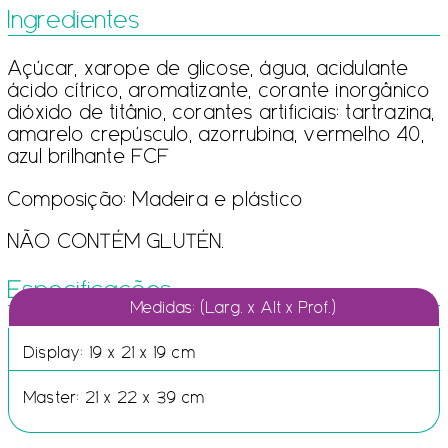
Ingredientes
Açúcar, xarope de glicose, água, acidulante
ácido cítrico, aromatizante, corante inorgânico
dióxido de titânio, corantes artificiais: tartrazina,
amarelo crepúsculo, azorrubina, vermelho 40,
azul brilhante FCF
Composição: Madeira e plástico
NÃO CONTÉM GLUTÉN.
Especificações
Medidas: (Larg. x Alt x Prof.)
Display: 19 x 21 x 19 cm
Master: 21 x 22 x 39 cm