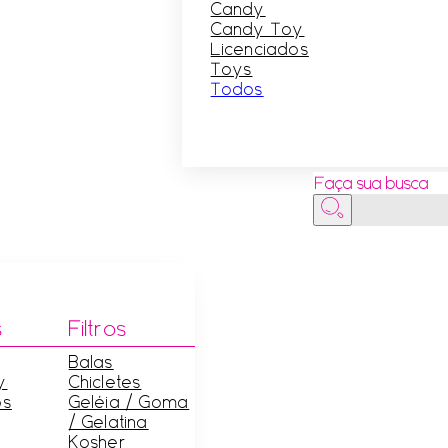
Candy
Candy Toy
Licenciados
Toys
Todos
Pesquisar
s
Filtros
Balas
y
Chicletes
os
Geléia / Goma
/ Gelatina
Kosher