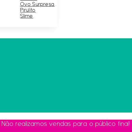
Ovo Surpresa
Pirulito
Slime
Não realizamos vendas para o público final!