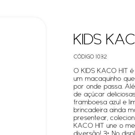
KIDS KAC
CÓDIGO 1032
O KIDS KACO HIT é 
um macaquinho que 
por onde passa. Al
de açúcar deliciosa
framboesa azul e lim
brincadeira ainda m
presentear, colecion
KACO HIT une o mel
diversão! 3+ No dis