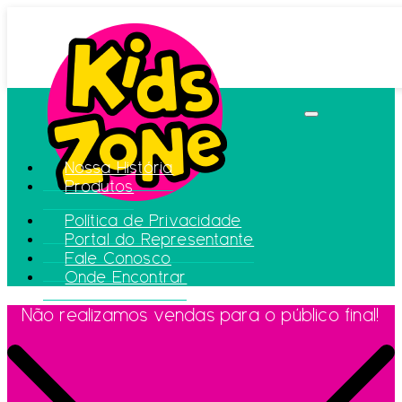
Nossa História
Produtos
Política de Privacidade
Portal do Representante
Fale Conosco
Onde Encontrar
Não realizamos vendas para o público final!