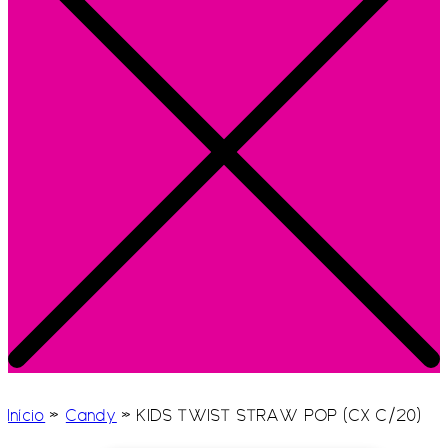
Início
»
Candy
»
KIDS TWIST STRAW POP (CX C/20)