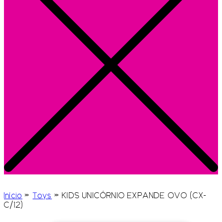
Início
»
Toys
»
KIDS UNICÓRNIO EXPANDE OVO (CX-
C/12)