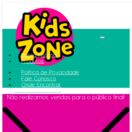
Nossa História
Produtos
Política de Privacidade
Fale Conosco
Onde Encontrar
Não realizamos vendas para o público final!